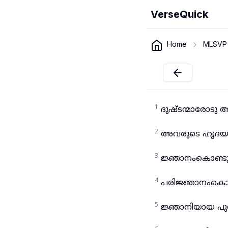
VerseQuick
Home
MLSVP
1
ദുഷ്ടന്മാരോടു 
2
അവരുടെ ഹൃദയം 
3
ജ്ഞാനംകൊണ്ടു 
4
പരിജ്ഞാനംകൊണ
5
ജ്ഞാനിയായ പു