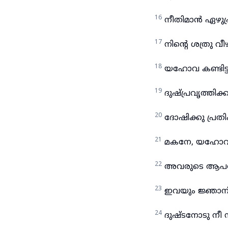
16
നീതിമാൻ ഏഴുപ്
17
നിന്റെ ശത്രു 
18
യഹോവ കണ്ടിട്ട
19
ദുഷ്പ്രവൃത്തിക
20
ദോഷിക്കു പ്രതി
21
മകനേ, യഹോവയ
22
അവരുടെ ആപത്തു
23
ഇവയും ജ്ഞാനി
24
ദുഷ്ടനോടു നീ