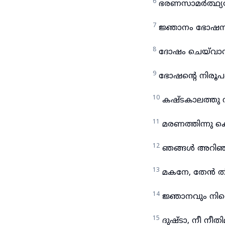
6
ഭരണസാമർത്ഥ്യത്
7
ജ്ഞാനം ഭോഷന്നു
8
ദോഷം ചെയ്‌വാൻ
9
ഭോഷന്റെ നിരൂപ
10
കഷ്ടകാലത്തു
11
മരണത്തിന്നു ക
12
ഞങ്ങൾ അറിഞ്ഞ
13
മകനേ, തേൻ തിന
14
ജ്ഞാനവും നിന്
15
ദുഷ്ടാ, നീ നീതി