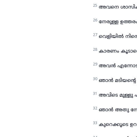
25
അവനെ ശാസിക്ക
26
നേരുള്ള ഉത്ത
27
വെളിയിൽ നിന്
28
കാരണം കൂടാതെ 
29
അവൻ എന്നോടു
30
ഞാൻ മടിയന്റെ 
31
അവിടെ മുള്ളു പട
32
ഞാൻ അതു നോക്
33
കുറെക്കൂടെ ഉറക