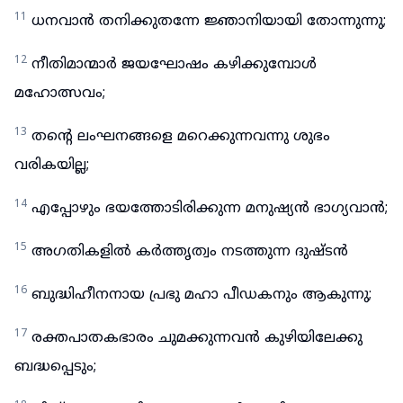
11
ധനവാൻ തനിക്കുതന്നേ ജ്ഞാനിയായി തോന്നുന്നു;
12
നീതിമാന്മാർ ജയഘോഷം കഴിക്കുമ്പോൾ
മഹോത്സവം;
13
തന്റെ ലംഘനങ്ങളെ മറെക്കുന്നവന്നു ശുഭം
വരികയില്ല;
14
എപ്പോഴും ഭയത്തോടിരിക്കുന്ന മനുഷ്യൻ ഭാഗ്യവാൻ;
15
അഗതികളിൽ കർത്തൃത്വം നടത്തുന്ന ദുഷ്ടൻ
16
ബുദ്ധിഹീനനായ പ്രഭു മഹാ പീഡകനും ആകുന്നു;
17
രക്തപാതകഭാരം ചുമക്കുന്നവൻ കുഴിയിലേക്കു
ബദ്ധപ്പെടും;