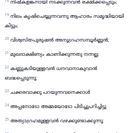
18
നിഷ്കളങ്കനായി നടക്കുന്നവൻ രക്ഷിക്കപ്പെടും;
19
നിലം കൃഷിചെയ്യുന്നവന്നു ആഹാരം സമൃദ്ധിയായി
കിട്ടും;
20
വിശ്വസ്തപുരുഷൻ അനുഗ്രഹസമ്പൂർണ്ണൻ;
21
മുഖദാക്ഷിണ്യം കാണിക്കുന്നതു നന്നല്ല;
22
കണ്ണുകടിയുള്ളവൻ ധനവാനാകുവാൻ
ബദ്ധപ്പെടുന്നു;
23
ചക്കരവാക്കു പറയുന്നവനെക്കാൾ
24
അപ്പനോടോ അമ്മയോടോ പിടിച്ചുപറിച്ചിട്ടു
25
അത്യാഗ്രഹമുള്ളവൻ വഴക്കുണ്ടാക്കുന്നു;