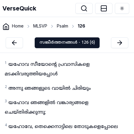
VerseQuick
Togg
Home
MLSVP
Psalm
126
സങ്കീർത്തനങ്ങൾ - 126 (6)
1
യഹോവ സീയോന്റെ പ്രവാസികളെ
മടക്കിവരുത്തിയപ്പോൾ
2
അന്നു ഞങ്ങളുടെ വായിൽ ചിരിയും
3
യഹോവ ഞങ്ങളിൽ വങ്കാര്യങ്ങളെ
ചെയ്തിരിക്കുന്നു;
4
യഹോവേ, തെക്കെനാട്ടിലെ തോടുകളെപ്പോലെ