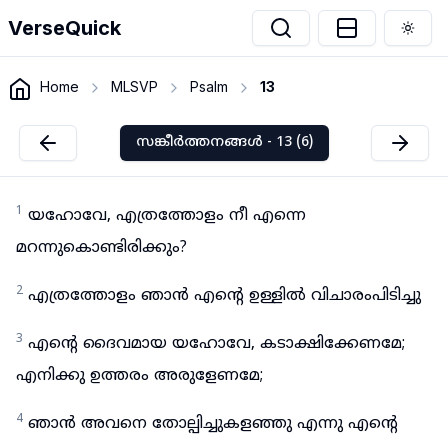
VerseQuick
Togg
Home
MLSVP
Psalm
13
സങ്കീർത്തനങ്ങൾ - 13 (6)
1
യഹോവേ, എത്രത്തോളം നീ എന്നെ
മറന്നുകൊണ്ടിരിക്കും?
2
എത്രത്തോളം ഞാൻ എന്റെ ഉള്ളിൽ വിചാരംപിടിച്ചു
3
എന്റെ ദൈവമായ യഹോവേ, കടാക്ഷിക്കേണമേ;
എനിക്കു ഉത്തരം അരുളേണമേ;
4
ഞാൻ അവനെ തോല്പിച്ചുകളഞ്ഞു എന്നു എന്റെ