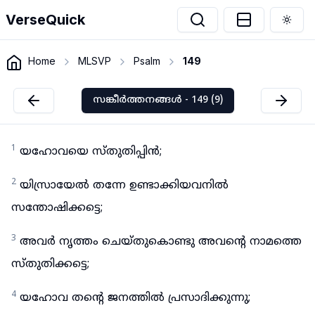
VerseQuick
Togg
Home
MLSVP
Psalm
149
സങ്കീർത്തനങ്ങൾ - 149 (9)
1
യഹോവയെ സ്തുതിപ്പിൻ;
2
യിസ്രായേൽ തന്നേ ഉണ്ടാക്കിയവനിൽ
സന്തോഷിക്കട്ടെ;
3
അവർ നൃത്തം ചെയ്തുകൊണ്ടു അവന്റെ നാമത്തെ
സ്തുതിക്കട്ടെ;
4
യഹോവ തന്റെ ജനത്തിൽ പ്രസാദിക്കുന്നു;