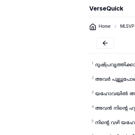
VerseQuick
Home
MLSVP
1
ദുഷ്പ്രവൃത്തിക്
2
അവർ പുല്ലുപോ
3
യഹോവയിൽ ആശ്ര
4
അവൻ നിന്റെ ഹൃ
5
നിന്റെ വഴി യഹോ