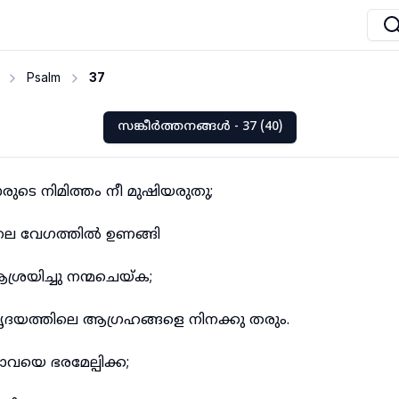
Psalm
37
സങ്കീർത്തനങ്ങൾ - 37 (40)
കാരുടെ നിമിത്തം നീ മുഷിയരുതു;
ലെ വേഗത്തിൽ ഉണങ്ങി
യിച്ചു നന്മചെയ്ക;
ദയത്തിലെ ആഗ്രഹങ്ങളെ നിനക്കു തരും.
വയെ ഭരമേല്പിക്ക;