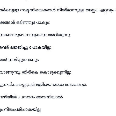
ക്കുള്ള സമൃദ്ധിയെക്കാൾ നീതിമാന്നുള്ള അല്പം ഏറ്റവും ന
 ഭുജങ്ങൾ ഒടിഞ്ഞുപോകും;
്കന്മാരുടെ നാളുകളെ അറിയുന്നു;
വർ ലജ്ജിച്ചു പോകയില്ല;
്മാർ നശിച്ചുപോകും;
ങ്ങുന്നു, തിരികെ കൊടുക്കുന്നില്ല;
ഹിക്കപ്പെട്ടവർ ഭൂമിയെ കൈവശമാക്കും.
െ വഴിയിൽ പ്രസാദം തോന്നിയാൽ
നിലംപരിചാകയില്ല;