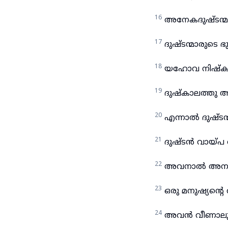
16
അനേകദുഷ്ടന്മാർ
17
ദുഷ്ടന്മാരുടെ
18
യഹോവ നിഷ്കളങ
19
ദുഷ്കാലത്തു അ
20
എന്നാൽ ദുഷ്ടന
21
ദുഷ്ടൻ വായ്പ വാ
22
അവനാൽ അനുഗ്ര
23
ഒരു മനുഷ്യന്റ
24
അവൻ വീണാലും 