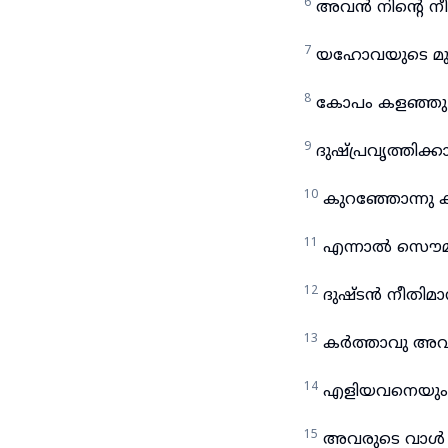
6
അവൻ നിന്റെ ന
7
യഹോവയുടെ മുമ്പ
8
കോപം കളഞ്ഞു ക
9
ദുഷ്പ്രവൃത്തിക്ക
10
കുറഞ്ഞോന്നു കഴി
11
എന്നാൽ സൌമ്
12
ദുഷ്ടൻ നീതിമാന
13
കർത്താവു അവന
14
എളിയവനെയും ദര
15
അവരുടെ വാൾ അ