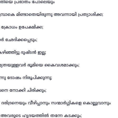
ീതിയെ പ്രഭാതം പോലെയും
ാകെ മിണ്ടാതെയിരുന്നു അവന്നായി പ്രത്യാശിക്ക;
്രോധം ഉപേക്ഷിക്ക;
ാർ ഛേദിക്കപ്പെടും;
ഞ്ഞിട്ടു ദുഷ്ടൻ ഇല്ല;
യതയുള്ളവർ ഭൂമിയെ കൈവശമാക്കും;
്നു ദോഷം നിരൂപിക്കുന്നു;
െ നോക്കി ചിരിക്കും;
ിദ്രനെയും വീഴിപ്പാനും സന്മാർഗ്ഗികളെ കൊല്ലുവാനും
വരുടെ ഹൃദയത്തിൽ തന്നേ കടക്കും;