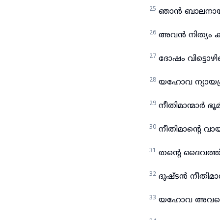
25
ഞാൻ ബാലനായിരു
26
അവൻ നിത്യം കൃ
27
ദോഷം വിട്ടൊഴ
28
യഹോവ ന്യായപ്രി
29
നീതിമാന്മാർ 
30
നീതിമാന്റെ വായ
31
തന്റെ ദൈവത്തി
32
ദുഷ്ടൻ നീതിമാന
33
യഹോവ അവനെ അവ