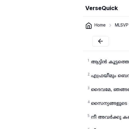
VerseQuick
Home
MLSVP
1
ആട്ടിൻ കൂട്ടത
2
എഫ്രയീമും ബെന
3
ദൈവമേ, ഞങ്ങള
4
സൈന്യങ്ങളുട
5
നീ അവർക്കു കണ്ണ