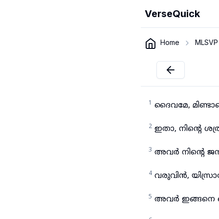
VerseQuick
Home
MLSVP
1
ദൈവമേ, മിണ്ടാ
2
ഇതാ, നിന്റെ ശത്
3
അവർ നിന്റെ ജന
4
വരുവിൻ, യിസ്ര
5
അവർ ഇങ്ങനെ 