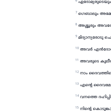
6
ഏദോമ്യരുടെയും 
7
ഗെബാലും അമ്മ
8
അശ്ശൂരും അവരോ
9
മിദ്യാന്യരോട
10
അവർ എൻദോരിൽ
11
അവരുടെ കുലീന
12
നാം ദൈവത്തിന
13
എന്റെ ദൈവമേ,
14
വനത്തെ ദഹിപ്പ
15
നിന്റെ കൊടുങ്