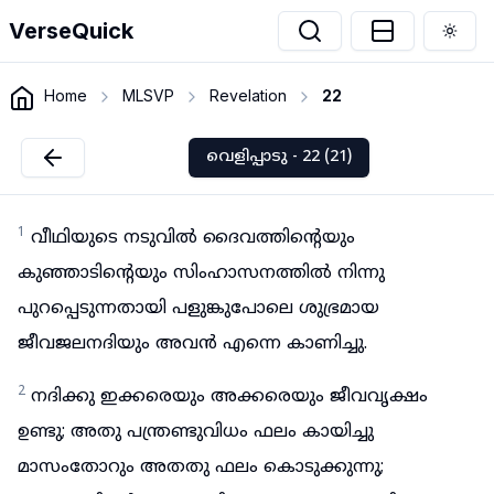
VerseQuick
Togg
Home
MLSVP
Revelation
22
വെളിപ്പാടു - 22 (21)
1
വീഥിയുടെ നടുവിൽ ദൈവത്തിന്റെയും
കുഞ്ഞാടിന്റെയും സിംഹാസനത്തിൽ നിന്നു
പുറപ്പെടുന്നതായി പളുങ്കുപോലെ ശുഭ്രമായ
ജീവജലനദിയും അവൻ എന്നെ കാണിച്ചു.
2
നദിക്കു ഇക്കരെയും അക്കരെയും ജീവവൃക്ഷം
ഉണ്ടു; അതു പന്ത്രണ്ടുവിധം ഫലം കായിച്ചു
മാസംതോറും അതതു ഫലം കൊടുക്കുന്നു;