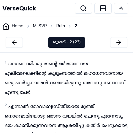
VerseQuick
Togg
Home
MLSVP
Ruth
2
രൂത്ത് - 2 (23)
1
നൊവൊമിക്കു തന്റെ ഭർത്താവായ
എലീമേലെക്കിന്റെ കുടുംബത്തിൽ മഹാധനവാനായ
ഒരു ചാർച്ചക്കാരൻ ഉണ്ടായിരുന്നു; അവന്നു ബോവസ്
എന്നു പേർ.
2
എന്നാൽ മോവാബ്യസ്ത്രീയായ രൂത്ത്
നൊവൊമിയോടു: ഞാൻ വയലിൽ ചെന്നു എന്നോടു
ദയ കാണിക്കുന്നവനെ ആശ്രയിച്ചു കതിർ പെറുക്കട്ടെ