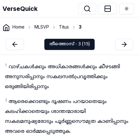
VerseQuick
Togg
Home
MLSVP
Titus
3
തീത്തൊസ് - 3 (15)
1
വാഴ്ചകൾക്കും അധികാരങ്ങൾക്കും കീഴടങ്ങി
അനുസരിപ്പാനും സകലസൽപ്രവൃത്തിക്കും
ഒരുങ്ങിയിരിപ്പാനും
2
ആരെക്കൊണ്ടും ദൂഷണം പറയാതെയും
കലഹിക്കാതെയും ശാന്തന്മാരായി
സകലമനുഷ്യരോടും പൂർണ്ണസൌമ്യത കാണിപ്പാനും
അവരെ ഓർമ്മപ്പെടുത്തുക.