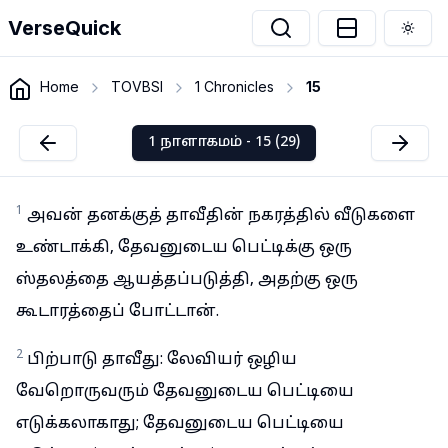
VerseQuick
Togg
Home
TOVBSI
1 Chronicles
15
1 நாளாகமம் - 15 (29)
1
அவன் தனக்குத் தாவீதின் நகரத்தில் வீடுகளை
உண்டாக்கி, தேவனுடைய பெட்டிக்கு ஒரு
ஸ்தலத்தை ஆயத்தப்படுத்தி, அதற்கு ஒரு
கூடாரத்தைப் போட்டான்.
2
பிற்பாடு தாவீது: லேவியர் ஒழிய
வேறொருவரும் தேவனுடைய பெட்டியை
எடுக்கலாகாது; தேவனுடைய பெட்டியை