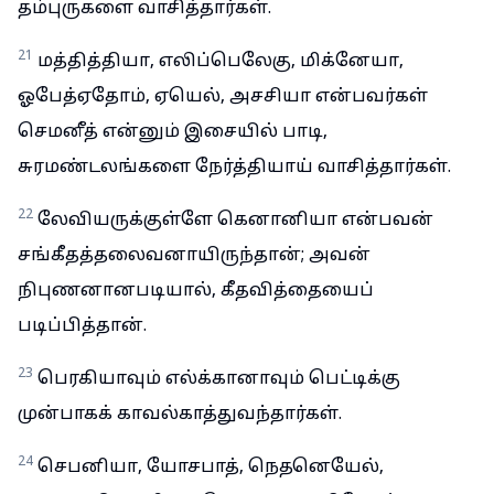
தம்புருகளை வாசித்தார்கள்.
21
மத்தித்தியா, எலிப்பெலேகு, மிக்னேயா,
ஓபேத்ஏதோம், ஏயெல், அசசியா என்பவர்கள்
செமனீத் என்னும் இசையில் பாடி,
சுரமண்டலங்களை நேர்த்தியாய் வாசித்தார்கள்.
22
லேவியருக்குள்ளே கெனானியா என்பவன்
சங்கீதத்தலைவனாயிருந்தான்; அவன்
நிபுணனானபடியால், கீதவித்தையைப்
படிப்பித்தான்.
23
பெரகியாவும் எல்க்கானாவும் பெட்டிக்கு
முன்பாகக் காவல்காத்துவந்தார்கள்.
24
செபனியா, யோசபாத், நெதனெயேல்,