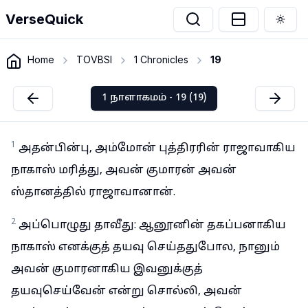
VerseQuick
Togg
Home
TOVBSI
1 Chronicles
19
1 நாளாகமம் - 19 (19)
1
அதன்பின்பு, அம்மோன் புத்திரரின் ராஜாவாகிய
நாகாஸ் மரித்து, அவன் குமாரன் அவன்
ஸ்தானத்தில் ராஜாவானான்.
2
அப்பொழுது தாவீது: ஆனூனின் தகப்பனாகிய
நாகாஸ் எனக்குத் தயவு செய்ததுபோல, நானும்
அவன் குமாரனாகிய இவனுக்குத்
தயவுசெய்வேன் என்று சொல்லி, அவன்