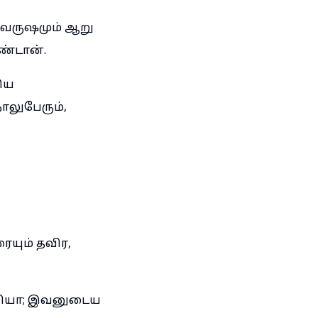
ு வருஷமும் ஆறு
ண்டான்.
கிய
ாலுபேரும்,
யும் தவிர,
பியா; இவனுடைய