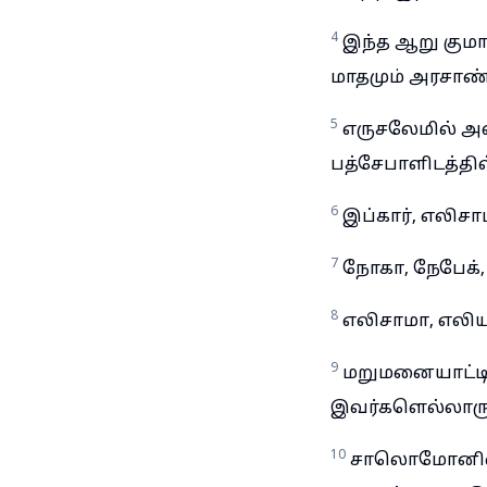
4
இந்த ஆறு குமா
மாதமும் அரசாண்
5
எருசலேமில் அவ
பத்சேபாளிடத்தி
6
இப்கார், எலிசா
7
நோகா, நேபேக்,
8
எலிசாமா, எலிய
9
மறுமனையாட்டி
இவர்களெல்லாரும்
10
சாலொமோனின்