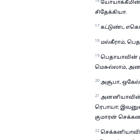
16
யோயாக்கீமின
சிதேக்கியா.
17
கட்டுண்ட எகொ
18
மல்கீராம், ப
19
பெதாயாவின் கு
மெசுல்லாம், அன
20
அசூபா, ஒகேல்
21
அனனியாவின் க
ரெபாயா; இவனு
குமாரன் செக்கன
22
செக்கனியாவின