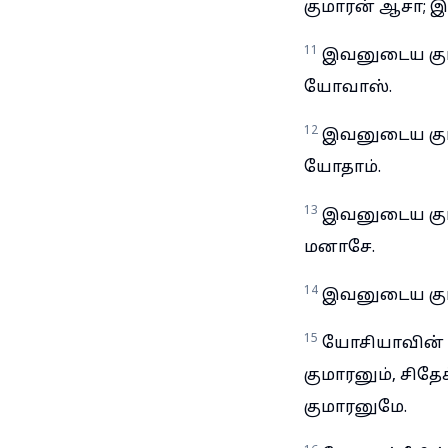
குமாரன் ஆசா; 
11
இவனுடைய கும
யோவாஸ்.
12
இவனுடைய கும
யோதாம்.
13
இவனுடைய கும
மனாசே.
14
இவனுடைய கு
15
யோசியாவின் க
குமாரனும், சிதே
குமாரனுமே.