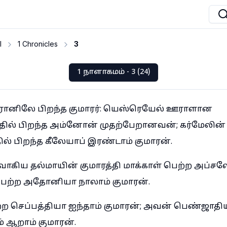
I
1 Chronicles
3
1 நாளாகமம் - 3 (24)
்ரோனிலே பிறந்த குமாரர்: யெஸ்ரெயேல் ஊராளான
ில் பிறந்த அம்னோன் முதற்பேறானவன்; கர்மேலி
ல் பிறந்த கீலேயாப் இரண்டாம் குமாரன்.
வாகிய தல்மாயின் குமாரத்தி மாக்காள் பெற்ற அப்சல
 பெற்ற அதோனியா நாலாம் குமாரன்.
்ற செப்பத்தியா ஐந்தாம் குமாரன்; அவன் பெண்ஜாதி
் ஆறாம் குமாரன்.