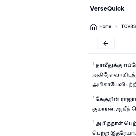
VerseQuick
Home
TOVBS
1
தாவீதுக்கு எப
அகிநோவாமிடத்த
அபிகாயேலிடத்தி
2
கேசூரின் ராஜா
குமாரன்; ஆகீத்
3
அபித்தாள் பெற
பெற்ற இத்ரேயாம