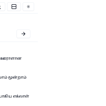
Toggle theme
ன் ஊராளான
ோம் மூன்றாம்
யாகிய எக்லாள்