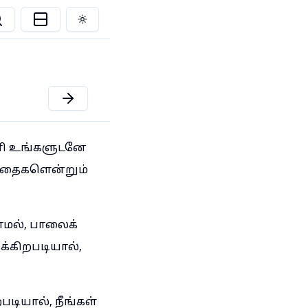
Toggle theme
ணி உங்களுடனே
ழந்தைகளென்றும்
மல், பாலைக்
க்கிறபடியால்,
டியால், நீங்கள்