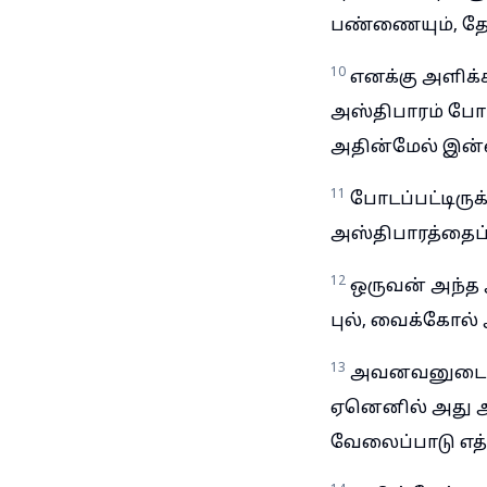
பண்ணையும், தே
10
எனக்கு அளிக்
அஸ்திபாரம் போ
அதின்மேல் இன்ன
11
போடப்பட்டிரு
அஸ்திபாரத்தைப
12
ஒருவன் அந்த 
புல், வைக்கோல
13
அவனவனுடைய வ
ஏனெனில் அது அ
வேலைப்பாடு எத