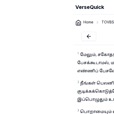
VerseQuick
Home
TOVBS
1
மேலும், சகோத
பேசக்கூடாமல், ம
எண்ணிப் பேசவே
2
நீங்கள் பெலன
குடிக்கக்கொடுத்
இப்பொழுதும் உ
3
பொறாமையும் வா