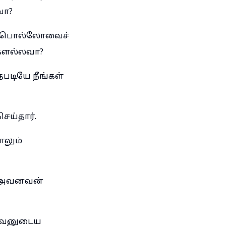
வா?
அப்பொல்லோவைச்
்களல்லவா?
தபடியே நீங்கள்
ெய்தார்.
ாலும்
ள்; அவனவன்
தேவனுடைய