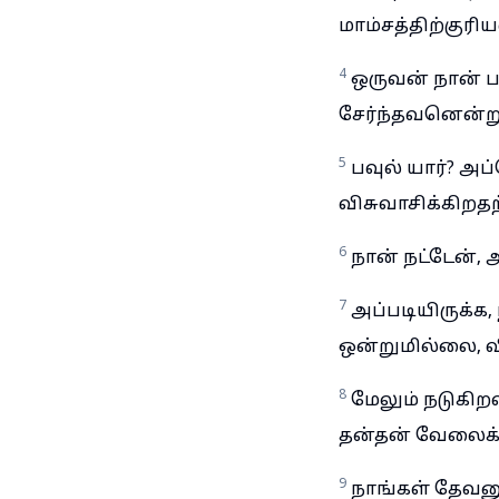
மாம்சத்திற்குரி
4
ஒருவன் நான் 
சேர்ந்தவனென்று
5
பவுல் யார்? அ
விசுவாசிக்கிறத
6
நான் நட்டேன்,
7
அப்படியிருக்க,
ஒன்றுமில்லை, 
8
மேலும் நடுகிற
தன்தன் வேலைக்க
9
நாங்கள் தேவன