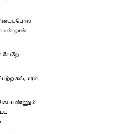
சாரியைப்போல
னவன் தான்
ல் வேறே
்ற கல், மரம்,
கப்பண்ணும்.
டைய
.