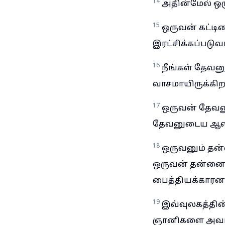
14
அதின்மேல் ஒர
15
ஒருவன் கட்ட
இரட்சிக்கப்படுவ
16
நீங்கள் தேவ
வாசமாயிருக்கிற
17
ஒருவன் தேவன
தேவனுடைய ஆலயம்
18
ஒருவனும் தன்
ஒருவன் தன்னை 
பைத்தியக்காரன
19
இவ்வுலகத்தின
ஞானிகளை அவர்கள