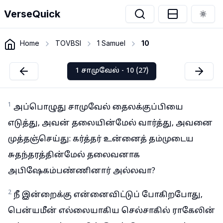
VerseQuick
Togg
Home
TOVBSI
1 Samuel
10
1 சாமுவேல் - 10 (27)
1
அப்பொழுது சாமுவேல் தைலக்குப்பியை
எடுத்து, அவன் தலையின்மேல் வார்த்து, அவனை
முத்தஞ்செய்து: கர்த்தர் உன்னைத் தம்முடைய
சுதந்தரத்தின்மேல் தலைவனாக
அபிஷேகம்பண்ணினார் அல்லவா?
2
நீ இன்றைக்கு என்னைவிட்டுப் போகிறபோது,
பென்யமீன் எல்லையாகிய செல்சாகில் ராகேலின்