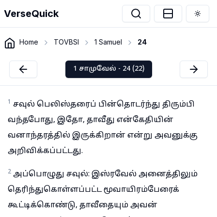
VerseQuick
Togg
Home
TOVBSI
1 Samuel
24
1 சாமுவேல் - 24 (22)
1
சவுல் பெலிஸ்தரைப் பின்தொடர்ந்து திரும்பி
வந்தபோது, இதோ, தாவீது என்கேதியின்
வனாந்தரத்தில் இருக்கிறான் என்று அவனுக்கு
அறிவிக்கப்பட்டது.
2
அப்பொழுது சவுல்: இஸ்ரவேல் அனைத்திலும்
தெரிந்துகொள்ளப்பட்ட மூவாயிரம்பேரைக்
கூட்டிக்கொண்டு, தாவீதையும் அவன்