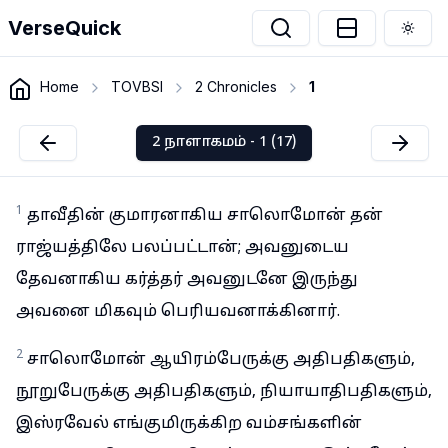
VerseQuick
Togg
Home
TOVBSI
2 Chronicles
1
2 நாளாகமம் - 1 (17)
1
தாவீதின் குமாரனாகிய சாலொமோன் தன்
ராஜ்யத்திலே பலப்பட்டான்; அவனுடைய
தேவனாகிய கர்த்தர் அவனுடனே இருந்து
அவனை மிகவும் பெரியவனாக்கினார்.
2
சாலொமோன் ஆயிரம்பேருக்கு அதிபதிகளும்,
நூறுபேருக்கு அதிபதிகளும், நியாயாதிபதிகளும்,
இஸ்ரவேல் எங்குமிருக்கிற வம்சங்களின்