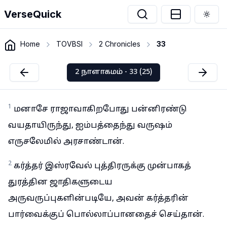
VerseQuick
Togg
Home
TOVBSI
2 Chronicles
33
2 நாளாகமம் - 33 (25)
1
மனாசே ராஜாவாகிறபோது பன்னிரண்டு
வயதாயிருந்து, ஐம்பத்தைந்து வருஷம்
எருசலேமில் அரசாண்டான்.
2
கர்த்தர் இஸ்ரவேல் புத்திரருக்கு முன்பாகத்
துரத்தின ஜாதிகளுடைய
அருவருப்புகளின்படியே, அவன் கர்த்தரின்
பார்வைக்குப் பொல்லாப்பானதைச் செய்தான்.