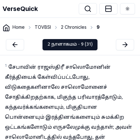
VerseQuick
Togg
Home
TOVBSI
2 Chronicles
9
2 நாளாகமம் - 9 (31)
1
சேபாவின் ராஜஸ்திரீ சாலொமோனின்
கீர்த்தியைக் கேள்விப்பட்டபோது,
விடுகதைகளினாலே சாலொமோனைச்
சோதிக்கிறதற்காக, மிகுந்த பரிவாரத்தோடும்,
கந்தவர்க்கங்களையும், மிகுதியான
பொன்னையும் இரத்தினங்களையும் சுமக்கிற
ஒட்டகங்களோடும் எருசலேமுக்கு வந்தாள்; அவள்
சாலொமோனிடத்தில் வந்தபோது, தன்