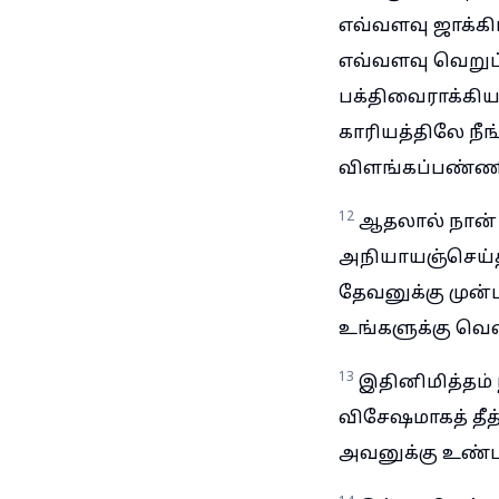
எவ்வளவு ஜாக்கி
எவ்வளவு வெறுப
பக்திவைராக்கியத
காரியத்திலே நீ
விளங்கப்பண்ணின
12
ஆதலால் நான் உ
அநியாயஞ்செய்த
தேவனுக்கு முன்
உங்களுக்கு வெள
13
இதினிமித்தம
விசேஷமாகத் த
அவனுக்கு உண்ட