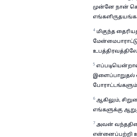
முன்னே நான் சொ
எங்களிருதயங்களி
4
மிகுந்த தைரிய
மேன்மைபாராட்டு
உபத்திரவத்திலே
5
எப்படியென்றால
இளைப்பாறுதல் ஒன
போராட்டங்களும்
6
ஆகிலும், சிறு
எங்களுக்கு ஆறு
7
அவன் வந்ததினா
என்னைப்பற்றி 