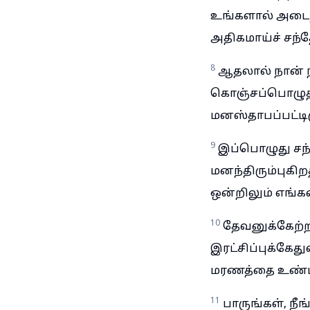
உங்களால் அடைந
அதிகமாய்ச் சந்
8
ஆதலால் நான் நி
கொஞ்சப்பொழுதாக
மனஸ்தாபப்பட்டி
9
இப்பொழுது சந்
மனந்திரும்புகிற
ஒன்றிலும் எங்கள
10
தேவனுக்கேற்ற
இரட்சிப்புக்கே
மரணத்தை உண்டா
11
பாருங்கள், நீ