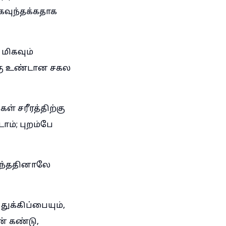
கவுந்தக்கதாக
மிகவும்
்கு உண்டான சகல
் சரீரத்திற்கு
ம்; புறம்பே
 வந்ததினாலே
க்கிப்பையும்,
் கண்டு,