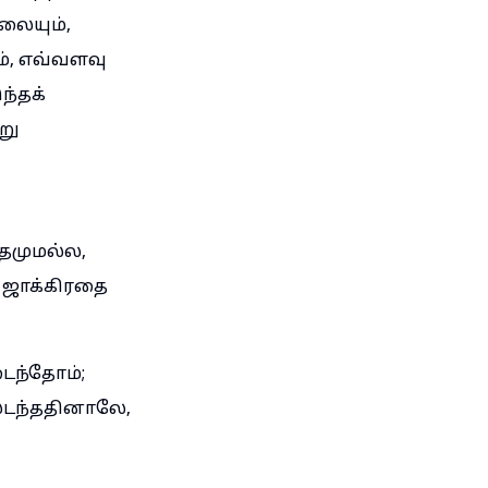
லையும்,
், எவ்வளவு
ந்தக்
று
தமுமல்ல,
ற ஜாக்கிரதை
ைந்தோம்;
டந்ததினாலே,