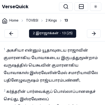
VerseQuick
Togg
Home
TOVBSI
2 Kings
13
2 இராஜாக்கள் - 13 (25)
1
அகசியா என்னும் யூதாவுடைய ராஜாவின்
குமாரனாகிய யோவாசுடைய இருபத்துமூன்றாம்
வருஷத்தில் யெகூவின் குமாரனாகிய
யோவாகாஸ் இஸ்ரவேலின்மேல் சமாரியாவிலே
பதினேழுவருஷம் ராஜ்யபாரம்பண்ணி,
2
கர்த்தரின் பார்வைக்குப் பொல்லாப்பானதைச்
செய்து, இஸ்ரவேலைப்