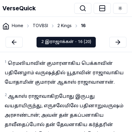
VerseQuick
Togg
Home
TOVBSI
2 Kings
16
2 இராஜாக்கள் - 16 (20)
1
ரெமலியாவின் குமாரனாகிய பெக்காவின்
பதினேழாம் வருஷத்தில் யூதாவின் ராஜாவாகிய
யோதாமின் குமாரன் ஆகாஸ் ராஜாவானான்.
2
ஆகாஸ் ராஜாவாகிறபோது இருபது
வயதாயிருந்து, எருசலேமிலே பதினாறுவருஷம்
அரசாண்டான்; அவன் தன் தகப்பனாகிய
தாவீதைப்போல் தன் தேவனாகிய கர்த்தரின்