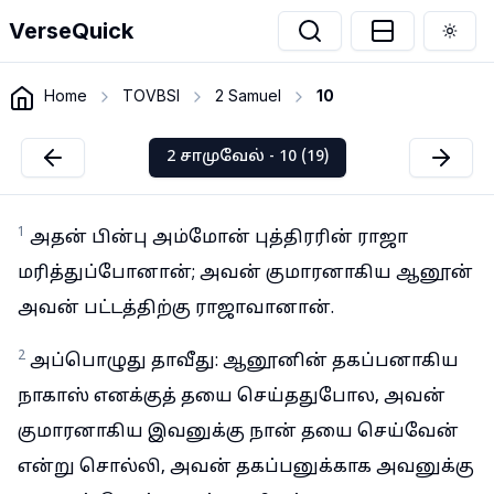
VerseQuick
Togg
Home
TOVBSI
2 Samuel
10
2 சாமுவேல் - 10 (19)
1
அதன் பின்பு அம்மோன் புத்திரரின் ராஜா
மரித்துப்போனான்; அவன் குமாரனாகிய ஆனூன்
அவன் பட்டத்திற்கு ராஜாவானான்.
2
அப்பொழுது தாவீது: ஆனூனின் தகப்பனாகிய
நாகாஸ் எனக்குத் தயை செய்ததுபோல, அவன்
குமாரனாகிய இவனுக்கு நான் தயை செய்வேன்
என்று சொல்லி, அவன் தகப்பனுக்காக அவனுக்கு