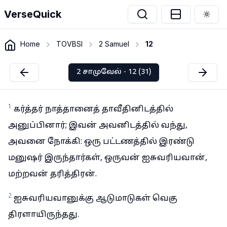
VerseQuick
Togg
Home
TOVBSI
2 Samuel
12
2 சாமுவேல் - 12 (31)
1
கர்த்தர் நாத்தானைத் தாவீதினிடத்தில்
அனுப்பினார்; இவன் அவனிடத்தில் வந்து,
அவனை நோக்கி: ஒரு பட்டணத்தில் இரண்டு
மனுஷர் இருந்தார்கள், ஒருவன் ஐசுவரியவான்,
மற்றவன் தரித்திரன்.
2
ஐசுவரியவானுக்கு ஆடுமாடுகள் வெகு
திரளாயிருந்தது.