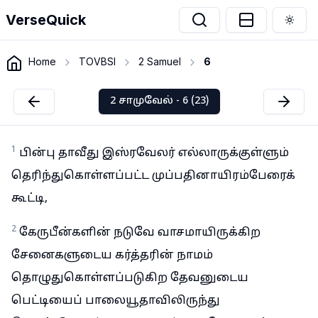
VerseQuick
Togg
Home
TOVBSI
2 Samuel
6
2 சாமுவேல் - 6 (23)
1
பின்பு தாவீது இஸ்ரவேலர் எல்லாருக்குள்ளும்
தெரிந்துகொள்ளப்பட்ட முப்பதினாயிரம்பேரைக்
கூட்டி,
2
கேருபீன்களின் நடுவே வாசமாயிருக்கிற
சேனைகளுடைய கர்த்தரின் நாமம்
தொழுதுகொள்ளப்படுகிற தேவனுடைய
பெட்டியைப் பாலையூதாவிலிருந்து