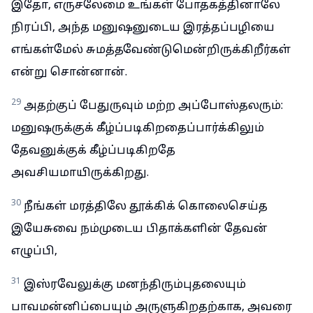
இதோ, எருசலேமை உங்கள் போதகத்தினாலே
நிரப்பி, அந்த மனுஷனுடைய இரத்தப்பழியை
எங்கள்மேல் சுமத்தவேண்டுமென்றிருக்கிறீர்கள்
என்று சொன்னான்.
29
அதற்குப் பேதுருவும் மற்ற அப்போஸ்தலரும்:
மனுஷருக்குக் கீழ்ப்படிகிறதைப்பார்க்கிலும்
தேவனுக்குக் கீழ்ப்படிகிறதே
அவசியமாயிருக்கிறது.
30
நீங்கள் மரத்திலே தூக்கிக் கொலைசெய்த
இயேசுவை நம்முடைய பிதாக்களின் தேவன்
எழுப்பி,
31
இஸ்ரவேலுக்கு மனந்திரும்புதலையும்
பாவமன்னிப்பையும் அருளுகிறதற்காக, அவரை