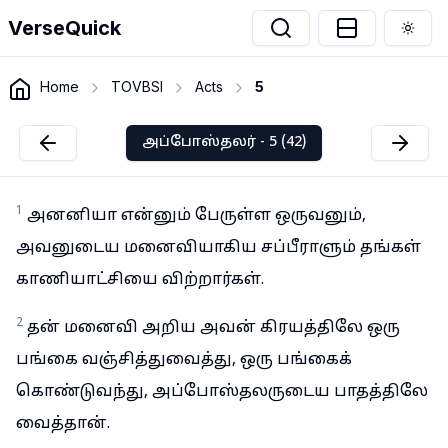
VerseQuick
Togg
Home
TOVBSI
Acts
5
அப்போஸ்தலர் - 5 (42)
1
அனனியா என்னும் பேருள்ள ஒருவனும்,
அவனுடைய மனைவியாகிய சப்பீராளும் தங்கள்
காணியாட்சியை விற்றார்கள்.
2
தன் மனைவி அறிய அவன் கிரயத்திலே ஒரு
பங்கை வஞ்சித்துவைத்து, ஒரு பங்கைக்
கொண்டுவந்து, அப்போஸ்தலருடைய பாதத்திலே
வைத்தான்.