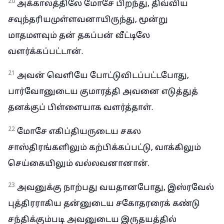
20
அக்காலத்திலே மோசே பிறந்து, திவ்விய
சவுந்தரியமுள்ளவனாயிருந்து, மூன்று
மாதமளவும் தன் தகப்பன் வீட்டிலே
வளர்க்கப்பட்டான்.
21
அவன் வெளியே போட்டுவிடப்பட்டபோது,
பார்வோனுடைய குமாரத்தி அவனை எடுத்துத்
தனக்குப் பிள்ளையாக வளர்த்தாள்.
22
மோசே எகிப்தியருடைய சகல
சாஸ்திரங்களிலும் கற்பிக்கப்பட்டு, வாக்கிலும்
செய்கையிலும் வல்லவனானான்.
23
அவனுக்கு நாற்பது வயதானபோது, இஸ்ரவேல்
புத்திரராகிய தன்னுடைய சகோதரரைக் கண்டு
சந்திக்கும்படி அவனுடைய இருதயத்தில்