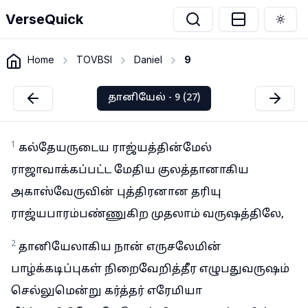
VerseQuick
Togg
Home
TOVBSI
Daniel
9
தானியேல் - 9 (27)
1
கல்தேயருடைய ராஜ்யத்தின்மேல்
ராஜாவாக்கப்பட்ட மேதிய குலத்தானாகிய
அகாஸ்வேருவின் புத்திரனான தரியு
ராஜ்யபாரம்பண்ணுகிற முதலாம் வருஷத்திலே,
2
தானியேலாகிய நான் எருசலேமின்
பாழ்க்கடிப்புகள் நிறைவேறித்தீர எழுபதுவருஷம்
செல்லுமென்று கர்த்தர் எரேமியா