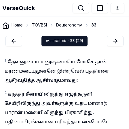
VerseQuick
Togg
Home
TOVBSI
Deuteronomy
33
உபாகமம் - 33 (29)
1
தேவனுடைய மனுஷனாகிய மோசே தான்
மரணமடையுமுன்னே இஸ்ரவேல் புத்திரரை
ஆசீர்வதித்த ஆசீர்வாதமாவது:
2
கர்த்தர் சீனாயிலிருந்து எழுந்தருளி,
சேயீரிலிருந்து அவர்களுக்கு உதயமானார்;
பாரான் மலையிலிருந்து பிரகாசித்து,
பதினாயிரங்களான பரிசுத்தவான்களோடே