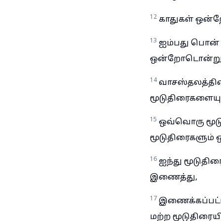
12
காதுகள் ஒன்
13
ஐம்பது பொன்
ஒன்றோடொன்று இ
14
வாசஸ்தலத்தின
மூடுதிரைகளையு
15
ஒவ்வொரு மூடு
மூடுதிரைகளும் 
16
ஐந்து மூடுதி
இணைத்து,
17
இணைக்கப்பட்ட
மற்ற மூடுதிரையி