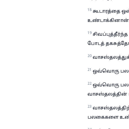
18
கூடாரத்தை ஒ
உண்டாக்கினான்
19
சிவப்புத்தீர்
போடத் தகசுத்த
20
வாசஸ்தலத்துக்
21
ஒவ்வொரு பலகை
22
ஒவ்வொரு பலகை
வாசஸ்தலத்தின்
23
வாசஸ்தலத்திற
பலகைகளை உண்ட