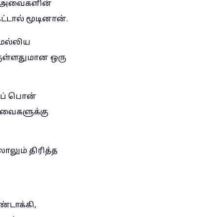
ிய அவைகளின்
ால் மூடினான்.
மெல்லிய
ளுள்ளதுமான ஒரு
ைப் பொன்
அவைகளுக்கு
ாலும் திரித்த
டாக்கி,