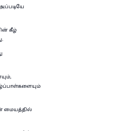
 அப்படியே
் கீழ்
ு.
ு
யும்,
ழ்ப்பாள்களையும்
் மையத்தில்