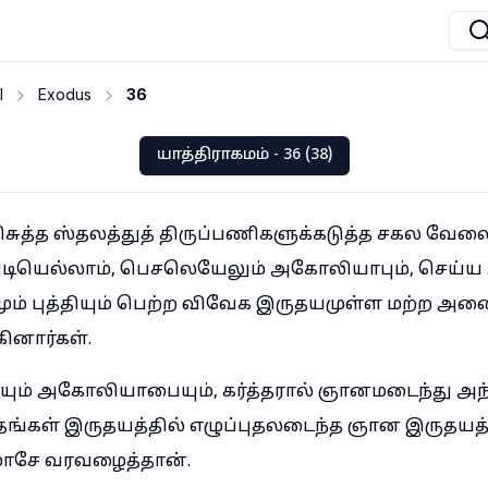
I
Exodus
36
யாத்திராகமம் - 36 (38)
சுத்த ஸ்தலத்துத் திருப்பணிகளுக்கடுத்த சகல வேல
்தபடியெல்லாம், பெசலெயேலும் அகோலியாபும், செய்ய அ
மும் புத்தியும் பெற்ற விவேக இருதயமுள்ள மற்ற அன
ினார்கள்.
ம் அகோலியாபையும், கர்த்தரால் ஞானமடைந்து அ
தங்கள் இருதயத்தில் எழுப்புதலடைந்த ஞான இருதயத
மோசே வரவழைத்தான்.