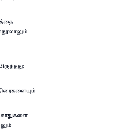
த்தை
ீலநூலாலும்
ிருந்தது;
திரைகளையும்
ு காதுகளை
லும்