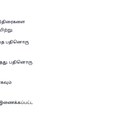
ூடுதிரைகளை
ற்று.
ெய்த பதினொரு
ந்தது. பதினொரு
கவும்
, இணைக்கப்பட்ட