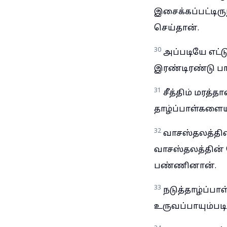
இசைக்கப்பட்டிர
செய்தான்.
30
அப்படியே எட
இரண்டிரண்டு பா
31
சீத்திம் மரத்
தாழ்ப்பாள்களையு
32
வாசஸ்தலத்தின்
வாசஸ்தலத்தின் 
பண்ணினான்.
33
நடுத்தாழ்ப்ப
உருவப்பாயும்படி