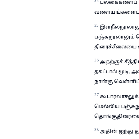
34
பலகைகளைப் ப
வளையங்களைப் ப
35
இளநீலநூலாலும
பஞ்சுநூலாலும் 
திரைச்சீலையை
36
அதற்குச் சீத
தகட்டால் மூடி
நான்கு வெள்ளிப
37
கூடாரவாசலுக்
மெல்லிய பஞ்சு
தொங்குதிரையைய
38
அதின் ஐந்து