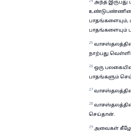
24
அந்த இருபது 
உண்டுபண்ணினான்
பாதங்களையும், 
பாதங்களையும் 
25
வாசஸ்தலத்தின
நாற்பது வெள்ளி
26
ஒரு பலகையின்
பாதங்களும் செய
27
வாசஸ்தலத்தின
28
வாசஸ்தலத்தி
செய்தான்.
29
அவைகள் கீழே 