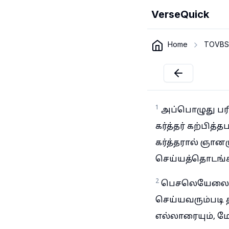
VerseQuick
Home
TOVBS
1
அப்பொழுது பரி
கர்த்தர் கற்பித
கர்த்தரால் ஞான
செய்யத்தொடங்க
2
பெசலெயேலையு
செய்யவரும்படி 
எல்லாரையும், 