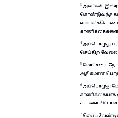
3
அவர்கள், இஸ்ர
கொண்டுவந்த கா
வாங்கிக்கொண்ட
காணிக்கைகளை அ
4
அப்பொழுது பர
செய்கிற வேலையி
5
மோசேயை நோக்கி
அதிகமான பொருள
6
அப்பொழுது மோச
காணிக்கையாக ஒர
கட்டளையிட்டான்
7
செய்யவேண்டிய