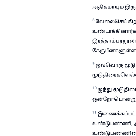
அதிகமாயும் இருந
8
வேலைசெய்கிற
உண்டாக்கினார்க
இரத்தாம்பரநூல
கேருபீன்களுள்
9
ஒவ்வொரு மூடுத
மூடுதிரைகளெல்
10
ஐந்து மூடுத
ஒன்றோடொன்று
11
இணைக்கப்பட்ட
உண்டுபண்ணி, அப
உண்டுபண்ணின