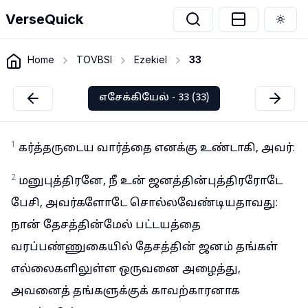
VerseQuick
Togg
Home
TOVBSI
Ezekiel
33
எசேக்கியேல் - 33 (33)
1
கர்த்தருடைய வார்த்தை எனக்கு உண்டாகி, அவர்:
2
மனுபுத்திரனே, நீ உன் ஜனத்தின்புத்திரரோடே
பேசி, அவர்களோடே சொல்லவேண்டியதாவது:
நான் தேசத்தின்மேல் பட்டயத்தை
வரப்பண்ணுகையில் தேசத்தின் ஜனம் தங்கள்
எல்லைகளிலுள்ள ஒருவனை அழைத்து,
அவனைத் தங்களுக்குக் காவற்காரனாக