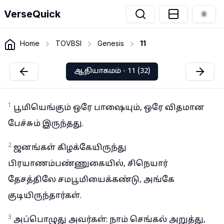
VerseQuick
Togg
Home
TOVBSI
Genesis
11
ஆதியாகமம் - 11 (32)
1
பூமியெங்கும் ஒரே பாஷையும், ஒரே விதமான
பேச்சும் இருந்தது.
2
ஜனங்கள் கிழக்கேயிருந்து
பிரயாணம்பண்ணுகையில், சிநெயார்
தேசத்திலே சமபூமியைக்கண்டு, அங்கே
குடியிருந்தார்கள்.
3
அப்பொழுது அவர்கள்: நாம் செங்கல் அறுத்து,