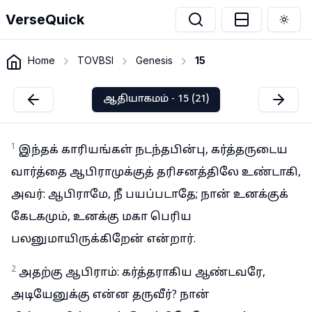
VerseQuick
Togg
Home
TOVBSI
Genesis
15
ஆதியாகமம் - 15 (21)
1
இந்தக் காரியங்கள் நடந்தபின்பு, கர்த்தருடைய
வார்த்தை ஆபிராமுக்குத் தரிசனத்திலே உண்டாகி,
அவர்: ஆபிராமே, நீ பயப்படாதே; நான் உனக்குக்
கேடகமும், உனக்கு மகா பெரிய
பலனுமாயிருக்கிறேன் என்றார்.
2
அதற்கு ஆபிராம்: கர்த்தராகிய ஆண்டவரே,
அடியேனுக்கு என்ன தருவீர்? நான்