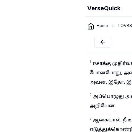
VerseQuick
Home
TOVBS
1
ஈசாக்கு முதிர
போனபோது, அவன்
அவன், இதோ, இர
2
அப்பொழுது அவ
அறியேன்.
3
ஆகையால், நீ 
எடுத்துக்கொண்ட