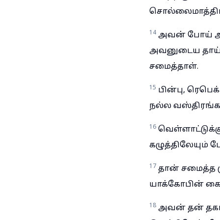
சொல்லைமாத்திரம
14
அவன் போய் அவ
அவனுடைய தாய் அ
சமைத்தாள்.
15
பின்பு, ரெபெக
நல்ல வஸ்திரங்க
16
வெள்ளாட்டுக
கழுத்திலேயும் போ
17
தான் சமைத்த 
யாக்கோபின் கை
18
அவன் தன் தகப