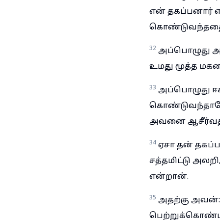
என் தகப்பனார் 
கொண்டுவந்ததைப்
32
அப்பொழுது அவ
உமது மூத்த மகன
33
அப்பொழுது ஈசா
கொண்டுவந்தானே,
அவனை ஆசீர்வதித
34
ஏசா தன் தகப்
சத்தமிட்டு அலற
என்றான்.
35
அதற்கு அவன்:
பெற்றுக்கொண்ட