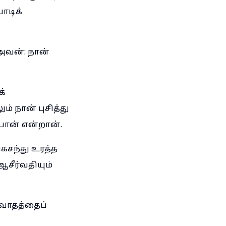
ாடிக்
 அவன்: நான்
க்
 நான் புசித்து
பான் என்றான்.
கசந்து உரத்த
சீர்வதியும்
்வாதத்தைப்