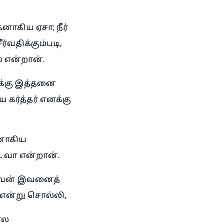
ாகிய ஏசா; நீர்
வதிக்கும்படி,
் என்றான்.
க்கு இத்தனை
 கர்த்தர் எனக்கு
ரனாகிய
 வா என்றான்.
 அவன் இவனைத்
 என்று சொல்லி,
ோல