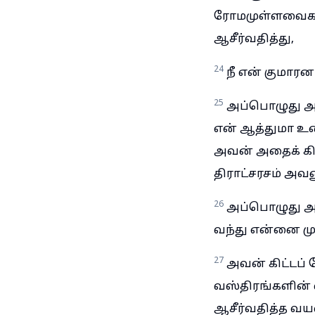
ரோமமுள்ளவைகள
ஆசீர்வதித்து,
24
நீ என் குமார
25
அப்பொழுது அவ
என் ஆத்துமா உன
அவன் அதைக் கிட
திராட்சரசம் அவ
26
அப்பொழுது அவ
வந்து என்னை மு
27
அவன் கிட்டப
வஸ்திரங்களின்
ஆசீர்வதித்த வ