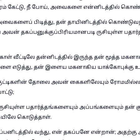
் கேட்டு, நீ போய், அவைகளை என்னிடத்தில் கொண்
ைகளைப் பிடித்து, தன் தாயினிடத்தில் கொண்டுவந
வன் தகப்பனுக்குப்பிரியமானபடி ருசியுள்ள பதார்
்காள் வீட்டிலே தன்னிடத்தில் இருந்த தன் மூத்த மகன
ளை எடுத்து, தன் இளைய மகனாகிய யாக்கோபுக்கு உட
்குட்டிகளின் தோலை அவன் கைகளிலேயும் ரோமமில்
ட்டு;
ருசியுள்ள பதார்த்தங்களையும் அப்பங்களையும் தன்
யிலே கொடுத்தாள்.
்பனிடத்தில் வந்து, என் தகப்பனே என்றான்; அதற்க