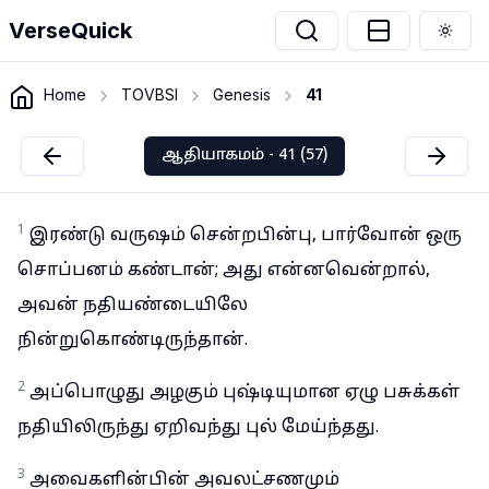
VerseQuick
Togg
Home
TOVBSI
Genesis
41
ஆதியாகமம் - 41 (57)
1
இரண்டு வருஷம் சென்றபின்பு, பார்வோன் ஒரு
சொப்பனம் கண்டான்; அது என்னவென்றால்,
அவன் நதியண்டையிலே
நின்றுகொண்டிருந்தான்.
2
அப்பொழுது அழகும் புஷ்டியுமான ஏழு பசுக்கள்
நதியிலிருந்து ஏறிவந்து புல் மேய்ந்தது.
3
அவைகளின்பின் அவலட்சணமும்