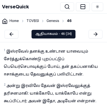
VerseQuick
Togg
Home
TOVBSI
Genesis
46
ஆதியாகமம் - 46 (34)
1
இஸ்ரவேல் தனக்கு உண்டான யாவையும்
சேர்த்துக்கொண்டு புறப்பட்டுப்
பெயெர்செபாவுக்குப் போய், தன் தகப்பனாகிய
ஈசாக்குடைய தேவனுக்குப் பலியிட்டான்.
2
அன்று இரவிலே தேவன் இஸ்ரவேலுக்குத்
தரிசனமாகி: யாக்கோபே, யாக்கோபே என்று
கூப்பிட்டார்; அவன் இதோ, அடியேன் என்றான்.