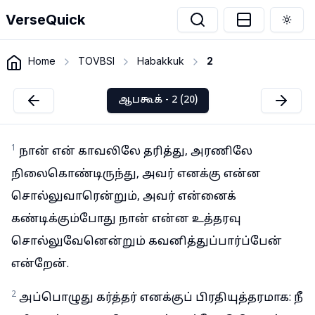
VerseQuick
Togg
Home
TOVBSI
Habakkuk
2
ஆபகூக் - 2 (20)
1
நான் என் காவலிலே தரித்து, அரணிலே
நிலைகொண்டிருந்து, அவர் எனக்கு என்ன
சொல்லுவாரென்றும், அவர் என்னைக்
கண்டிக்கும்போது நான் என்ன உத்தரவு
சொல்லுவேனென்றும் கவனித்துப்பார்ப்பேன்
என்றேன்.
2
அப்பொழுது கர்த்தர் எனக்குப் பிரதியுத்தரமாக: நீ