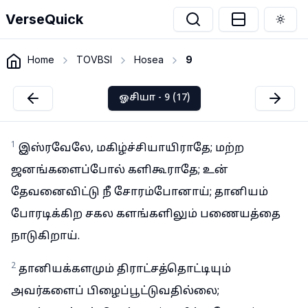
VerseQuick
Togg
Home
TOVBSI
Hosea
9
ஓசியா - 9 (17)
1
இஸ்ரவேலே, மகிழ்ச்சியாயிராதே; மற்ற
ஜனங்களைப்போல் களிகூராதே; உன்
தேவனைவிட்டு நீ சோரம்போனாய்; தானியம்
போரடிக்கிற சகல களங்களிலும் பணையத்தை
நாடுகிறாய்.
2
தானியக்களமும் திராட்சத்தொட்டியும்
அவர்களைப் பிழைப்பூட்டுவதில்லை;