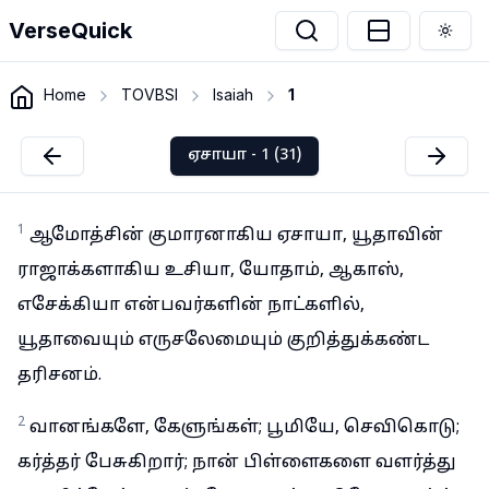
VerseQuick
Togg
Home
TOVBSI
Isaiah
1
ஏசாயா - 1 (31)
1
ஆமோத்சின் குமாரனாகிய ஏசாயா, யூதாவின்
ராஜாக்களாகிய உசியா, யோதாம், ஆகாஸ்,
எசேக்கியா என்பவர்களின் நாட்களில்,
யூதாவையும் எருசலேமையும் குறித்துக்கண்ட
தரிசனம்.
2
வானங்களே, கேளுங்கள்; பூமியே, செவிகொடு;
கர்த்தர் பேசுகிறார்; நான் பிள்ளைகளை வளர்த்து