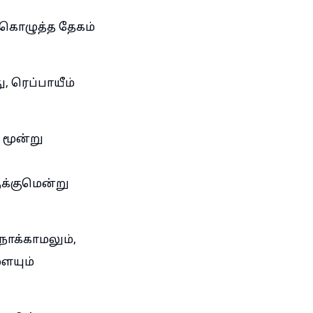
கொழுத்த தேகம்
 ரெப்பாயீம்
மூன்று
ுக்குமென்று
ோக்காமலும்,
ையும்