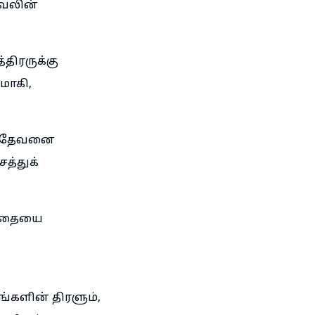
ேலின்
ிரருக்கு
மாகி,
ிய தேவனை
த்துக்
விதையை
களின் திரளும்,