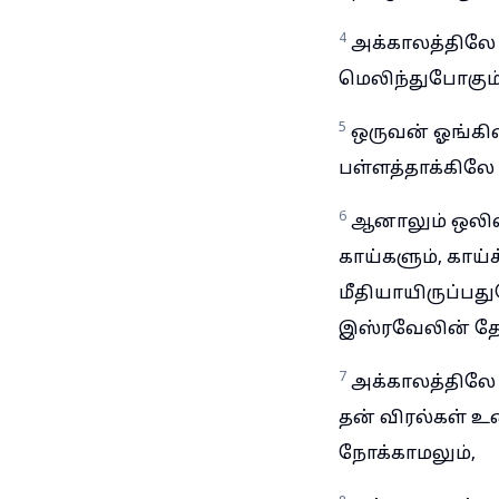
4
அக்காலத்திலே
மெலிந்துபோகும்
5
ஒருவன் ஓங்கின
பள்ளத்தாக்கிலே 
6
ஆனாலும் ஒலிவ
காய்களும், காய
மீதியாயிருப்பது
இஸ்ரவேலின் தேவ
7
அக்காலத்திலே
தன் விரல்கள் 
நோக்காமலும்,