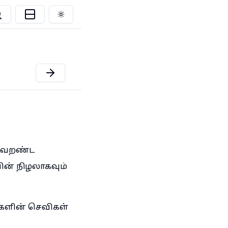
Toggle theme
், வறண்ட
யின் நிழலாகவும்
்களின் செவிகள்