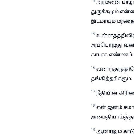
14
அரமனை பாழாக 
துருக்கமும் என்
இடமாயும் மந்தைக
15
உன்னதத்திலிரு
அப்பொழுது வனா
காடாக எண்ணப்பட
16
வனாந்தரத்தில
தங்கித்தரிக்கும்.
17
நீதியின் கிரி
18
என் ஜனம் சம
அமைதியாய்த் தங்
19
ஆனாலும் காடு