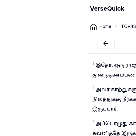
VerseQuick
Home
TOVBS
1
இதோ, ஒரு ராஜா
துரைத்தனம்பண்
2
அவர் காற்றுக்க
நிலத்துக்கு நீர
இருப்பார்.
3
அப்பொழுது காண
கவனித்தே இருக்க