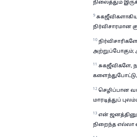
நிலைத்தும் இருக
9
சுகஜீவிகளாகிய 
நிர்விசாரமான க
10
நிர்விசாரிகளே,
அற்றுப்போகும்; 
11
சுகஜீவிகளே, ந
களைந்துபோட்டு,
12
செழிப்பான வயல
மாரடித்துப் புலம்
13
என் ஜனத்தினுட
நிறைந்த எல்லா வீ