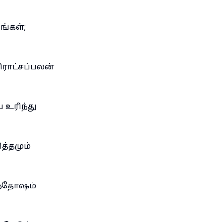
ங்கள்;
திராட்சப்பலன்
 உரிந்து
த்தமும்
சந்தோஷம்