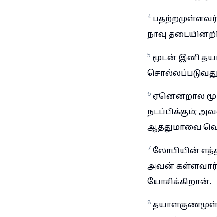
4
பதற்றமுள்ளவர
நாவு தடையின்றித
5
மூடன் இனி தயா
சொல்லப்படுவது
6
ஏனென்றால் மூ
நடப்பிக்கும்; அ
ஆத்துமாவை வெறு
7
லோபியின் எத்
அவன் கள்ளவார்
யோசிக்கிறான்.
8
தயாளகுணமுள