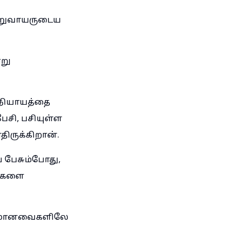
ற்றுவாயருடைய
்று
அநியாயத்தை
பேசி, பசியுள்ள
ிருக்கிறான்.
 பேசும்போது,
னைகளை
ளமானவைகளிலே