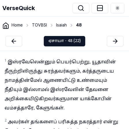
VerseQuick
Togg
Home
TOVBSI
Isaiah
48
ஏசாயா - 48 (22)
1
இஸ்ரவேலென்னும் பெயர்பெற்று, யூதாவின்
நீருற்றிலிருந்து சுரந்தவர்களும், கர்த்தருடைய
நாமத்தின்மேல் ஆணையிட்டு உண்மையும்
நீதியும் இல்லாமல் இஸ்ரவேலின் தேவனை
அறிக்கையிடுகிறவர்களுமான யாக்கோபின்
வம்சத்தாரே, கேளுங்கள்.
2
அவர்கள் தங்களைப் பரிசுத்த நகரத்தார் என்று