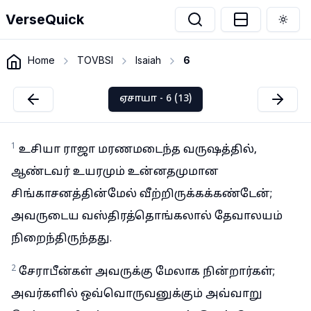
VerseQuick
Togg
Home
TOVBSI
Isaiah
6
ஏசாயா - 6 (13)
1
உசியா ராஜா மரணமடைந்த வருஷத்தில்,
ஆண்டவர் உயரமும் உன்னதமுமான
சிங்காசனத்தின்மேல் வீற்றிருக்கக்கண்டேன்;
அவருடைய வஸ்திரத்தொங்கலால் தேவாலயம்
நிறைந்திருந்தது.
2
சேராபீன்கள் அவருக்கு மேலாக நின்றார்கள்;
அவர்களில் ஒவ்வொருவனுக்கும் அவ்வாறு