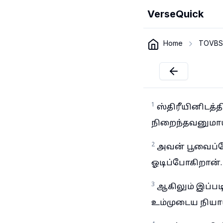
VerseQuick
Home
TOVBS
1
ஸ்திரீயினிடத்
நிறைந்தவனுமாயி
2
அவன் பூவைப்ப
ஓடிப்போகிறான்.
3
ஆகிலும் இப்பட
உம்முடைய நியா