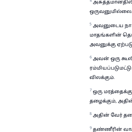
4
அசுத்தமானதிலி
ஒருவனுமில்லை
5
அவனுடைய நாட்க
மாதங்களின் தொ
அவனுக்கு ஏற்படுத
6
அவன் ஒரு கூல
ரம்மியப்படுமட்
விலக்கும்.
7
ஒரு மரத்தைக்கு
தழைக்கும், அதின
8
அதின் வேர் த
9
தண்ணீரின் வா