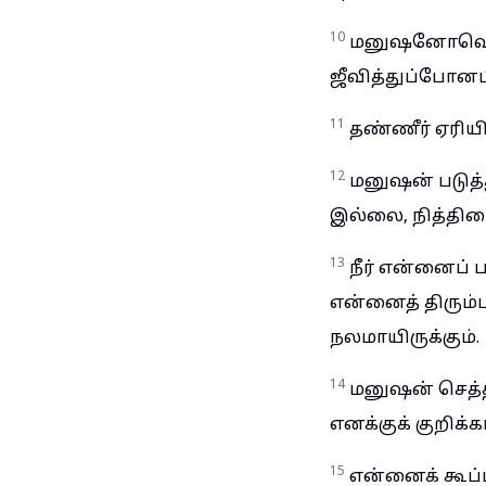
10
மனுஷனோவென்ற
ஜீவித்துப்போன
11
தண்ணீர் ஏரியி
12
மனுஷன் படுத்த
இல்லை, நித்திர
13
நீர் என்னைப் 
என்னைத் திரும்ப
நலமாயிருக்கும்.
14
மனுஷன் செத்த
எனக்குக் குறிக்
15
என்னைக் கூப்