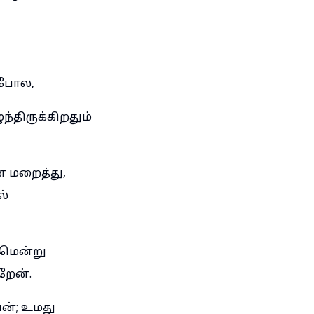
துபோல,
்திருக்கிறதும்
ை மறைத்து,
ல்
ுமென்று
றேன்.
ன்; உமது