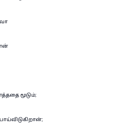
லவோ
 என்
த்ததை மூடும்;
ோய்விடுகிறான்;