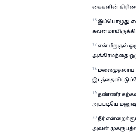
கைகளின் கிரியை
16
இப்பொழுது எ
கவனமாயிருக்கிறீ
17
என் மீறுதல் ஒர
அக்கிரமத்தை ஒருமி
18
மலைமுதலாய் வ
இடத்தைவிட்டுப்ப
19
தண்ணீர் கற்கள
அப்படியே மனுஷன
20
நீர் என்றைக்
அவன் முகரூபத்