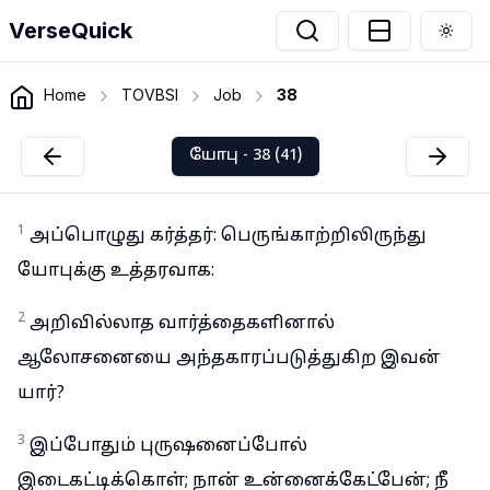
VerseQuick
Togg
Home
TOVBSI
Job
38
யோபு - 38 (41)
1
அப்பொழுது கர்த்தர்: பெருங்காற்றிலிருந்து
யோபுக்கு உத்தரவாக:
2
அறிவில்லாத வார்த்தைகளினால்
ஆலோசனையை அந்தகாரப்படுத்துகிற இவன்
யார்?
3
இப்போதும் புருஷனைப்போல்
இடைகட்டிக்கொள்; நான் உன்னைக்கேட்பேன்; நீ