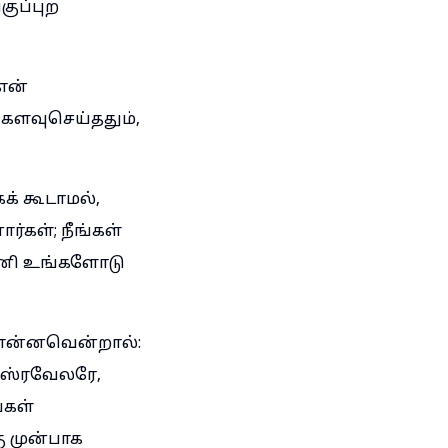
குப்புற
என்
 களவுசெய்ததும்,
கக் கூடாமல்,
ர்கள்; நீங்கள்
 இனி உங்களோடு
 என்னவென்றால்:
இஸ்ரவேலரே,
்கள்
கு முன்பாக