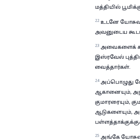
மத்தியில் பூமிக
22
உடனே யோசுவா 
அவனுடைய கூடாரத்
23
அவைகளைக் கூட
இஸ்ரவேல் புத்தி
வைத்தார்கள்.
24
அப்பொழுது யோ
ஆகானையும், அந
குமாரரையும், க
ஆடுகளையும், அவ
பள்ளத்தாக்குக்
25
அங்கே யோசுவ