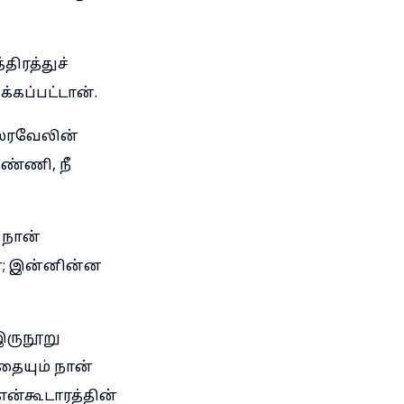
ிரத்துச்
்கப்பட்டான்.
்ரவேலின்
ண்ணி, நீ
 நான்
்; இன்னின்ன
இருநூறு
தையும் நான்
ன்கூடாரத்தின்