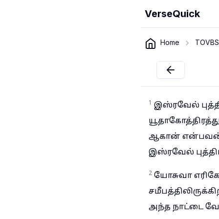
VerseQuick
Home
TOVBS
1
இஸ்ரவேல் புத்
யூதாகோத்திரத்து
ஆகான் என்பவன்
இஸ்ரவேல் புத்தி
2
யோசுவா எரிகோவ
சமீபத்திலிருக்க
அந்த நாட்டை வே