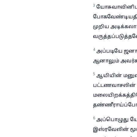
3
யோசுவாவினிடத்
போகவேண்டியதில
முறிய அடிக்கலா
வருத்தப்படுத்த
4
அப்படியே ஜனங்
ஆனாலும் அவர்கள
5
ஆயியின் மனுஷர
பட்டணவாசலின் வெ
மலையிறக்கத்தி
தண்ணீராய்ப்போ
6
அப்பொழுது யோ
இஸ்ரவேலின் மூப்