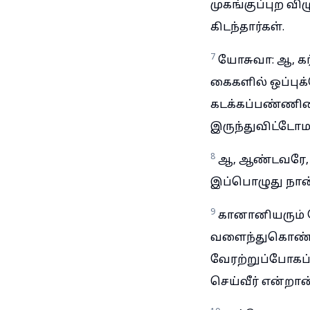
முகங்குப்புற வ
கிடந்தார்கள்.
7
யோசுவா: ஆ, கர
கைகளில் ஒப்பு
கடக்கப்பண்ணினீர
இருந்துவிட்டோம
8
ஆ, ஆண்டவரே, இஸ
இப்பொழுது நான
9
கானானியரும் த
வளைந்துகொண்டு,
வேரற்றுப்போகப
செய்வீர் என்றான