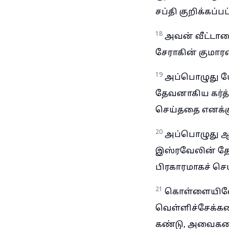
சப்தி குறிக்கப்பட
18
அவன் வீட்டார
சேராகின் குமாரன
19
அப்பொழுது ய
தேவனாகிய கர்த்
செய்ததை எனக்கு
20
அப்பொழுது ஆக
இஸ்ரவேலின் தே
பிரகாரமாகச் செ
21
கொள்ளையிலே 
வெள்ளிச்சேக்கல
கண்டு, அவைகளை