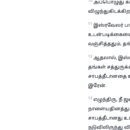
10
அப்பொழுது கர்
விழுந்துகிடக்கி
11
இஸ்ரவேலர் பா
உடன்படிக்கையை 
வஞ்சித்ததும், 
12
ஆதலால், இஸ்ரவே
தங்கள் சத்துருக்
சாபத்தீடானதை உ
இரேன்.
13
எழுந்திரு, ந
நாளையதினத்துக
சாபத்தீடானது உ
நடுவிலிருந்து வி