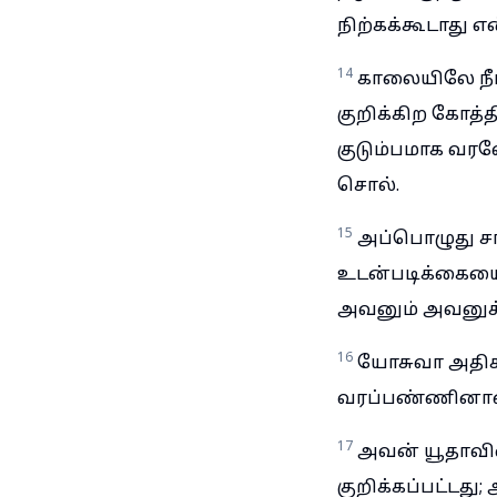
நிற்கக்கூடாது 
14
காலையிலே நீங
குறிக்கிற கோத்தி
குடும்பமாக வரவே
சொல்.
15
அப்பொழுது சாப
உடன்படிக்கையை
அவனும் அவனுக்கு
16
யோசுவா அதிகா
வரப்பண்ணினான்;
17
அவன் யூதாவி
குறிக்கப்பட்டத