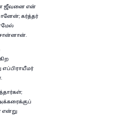
ன் ஜீவனை என்
னேன்; கர்த்தர்
்மேல்
சொன்னான்.
ு
்கிற
எப்பிராயீமர்
.
்தார்கள்;
க்கரைக்குப்
ா என்று