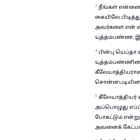
3
நீங்கள் என்னை
கையிலே பிடித்த
அவர்களை என் கைய
யுத்தம்பண்ண, 
4
பின்பு யெப்தா
யுத்தம்பண்ணினான
கீலேயாத்தியரான 
சொன்னபடியினால்
5
கீலேயாத்தியர் 
அப்பொழுது எப்ப
போகட்டும் என்று
அவனைக் கேட்பார