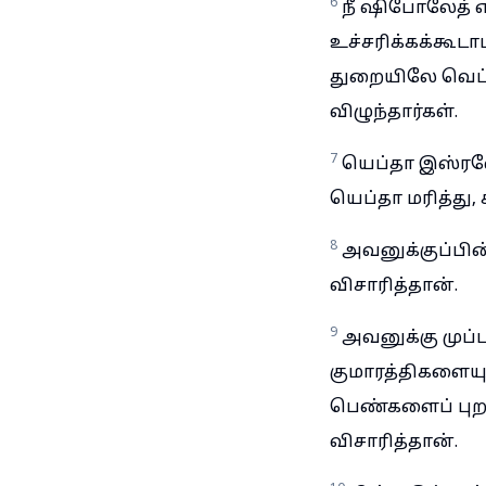
6
நீ ஷிபோலேத் எ
உச்சரிக்கக்கூட
துறையிலே வெட்டி
விழுந்தார்கள்.
7
யெப்தா இஸ்ரவ
யெப்தா மரித்து,
8
அவனுக்குப்பி
விசாரித்தான்.
9
அவனுக்கு முப்பத
குமாரத்திகளையும
பெண்களைப் புற
விசாரித்தான்.