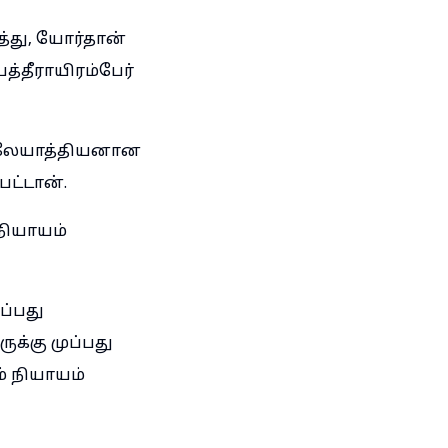
்து, யோர்தான்
த்தீராயிரம்பேர்
கீலேயாத்தியனான
பட்டான்.
நியாயம்
ப்பது
க்கு முப்பது
 நியாயம்