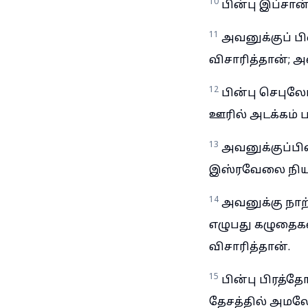
10
பின்பு இப்சா
11
அவனுக்குப் 
விசாரித்தான்; 
12
பின்பு செபு
ஊரில் அடக்கம் 
13
அவனுக்குப்ப
இஸ்ரவேலை நியா
14
அவனுக்கு நாற்
எழுபது கழுதைக
விசாரித்தான்.
15
பின்பு பிரத்
தேசத்தில் அமலே