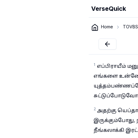
VerseQuick
Home
TOVBS
1
எப்பிராயீம் மன
எங்களை உன்னோட
யுத்தம்பண்ணப்
சுட்டுப்போடுவோம
2
அதற்கு யெப்தா
இருக்கும்போது, 
நீங்கலாக்கி இரட