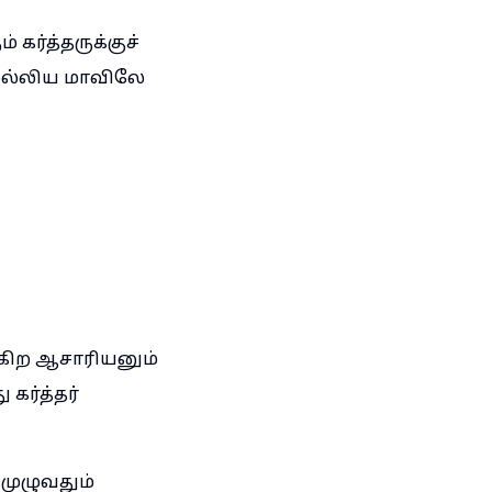
ர்த்தருக்குச்
ெல்லிய மாவிலே
கிற ஆசாரியனும்
கர்த்தர்
முழுவதும்