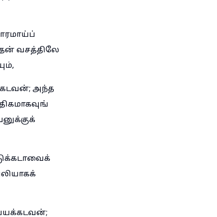
ாரமாய்ப்
தன் வசத்திலே
ம்,
்கடவன்; அந்த
திகமாகவுங்
னுக்குக்
டுக்கடாவைக்
பலியாகக்
்யக்கடவன்;