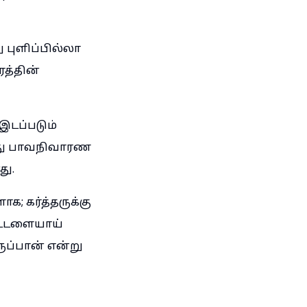
 புளிப்பில்லா
ரத்தின்
இடப்படும்
அது பாவநிவாரண
ு.
; கர்த்தருக்கு
ட்டளையாய்
ப்பான் என்று