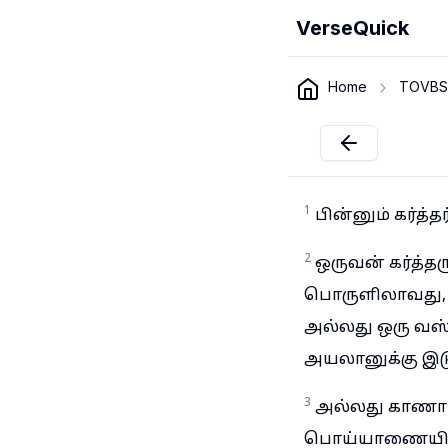
VerseQuick
Home
TOVBS
1
பின்னும் கர்த
2
ஒருவன் கர்த்தர
பொருளிலாவது, 
அல்லது ஒரு வஸ்
அயலானுக்கு இட
3
அல்லது காணாம
பொய்யாணையிட்ட