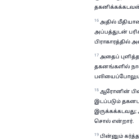
தகனிக்கக்கடவன்
16
அதில் மீதியா
அப்பத்துடன் பரிச
பிராகாரத்தில் அ
17
அதைப் புளித்
தகனங்களில் நா
பலியைப்போலும்
18
ஆரோனின் பிள்
இடப்படும் தகன
இருக்கக்கடவது
சொல் என்றார்.
19
பின்னும் கர்த