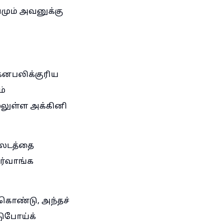
மும் அவனுக்கு
தகனபலிக்குரிய
ம்
மேலுள்ள அக்கினி
்லடத்தை
சர்வாங்க
்கொண்டு, அந்தச்
டுபோய்க்