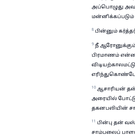
அப்பொழுது அவன்
மன்னிக்கப்படும் 
8
பின்னும் கர்த
9
நீ ஆரோனுக்கும
பிரமாணம் என்ன
விடியற்காலமட்டு
எரிந்துகொண்டே 
10
ஆசாரியன் தன்
அரையில் போட்டு
தகனபலியின் சாம்
11
பின்பு தன் வ
சாம்பலைப் பாளய