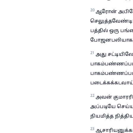
20
ஆரோன் அபிஷேக
செலுத்தவேண்டி
பத்தில் ஒரு பங்
போஜனபலியாகச் 
21
அது சட்டியில
பாகம்பண்ணப்பட
பாகம்பண்ணப்பட்
படைக்கக்கடவாய்
22
அவன் குமாரர
அப்படியே செய்யக
நியமித்த நித்தி
23
ஆசாரியனுக்காக