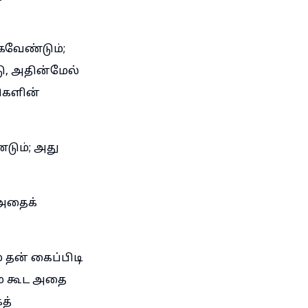
கவேண்டும்;
ு, அதின்மேல்
ிகளின்
டும்; அது
அதைக்
தன் கைப்பிடி
ம் கூட அதை
த்