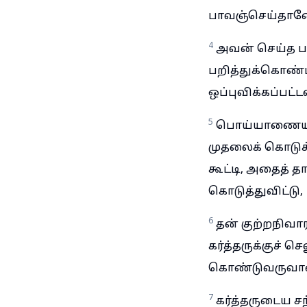
பாவஞ்செய்தானே
4
அவன் செய்த ப
பறித்துக்கொண்ட
ஒப்புவிக்கப்பட
5
பொய்யாணையிட்ட
முதலைக் கொடுக்
கூட்டி, அதைத் 
கொடுத்துவிட்டு,
6
தன் குற்றநிவா
கர்த்தருக்குச்
கொண்டுவருவா
7
கர்த்தருடைய ச