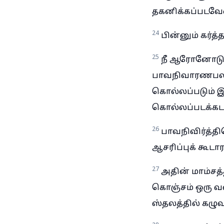
தகனிக்கப்படவேண
24
பின்னும் கர்த
25
நீ ஆரோனோடும
பாவநிவாரணபலி
கொல்லப்படும் இ
கொல்லப்படக்கடவ
26
பாவநிவிர்த்த
ஆசரிப்புக் கூடா
27
அதின் மாம்சத்த
கொஞ்சம் ஒரு வஸ்
ஸ்தலத்தில் கழு