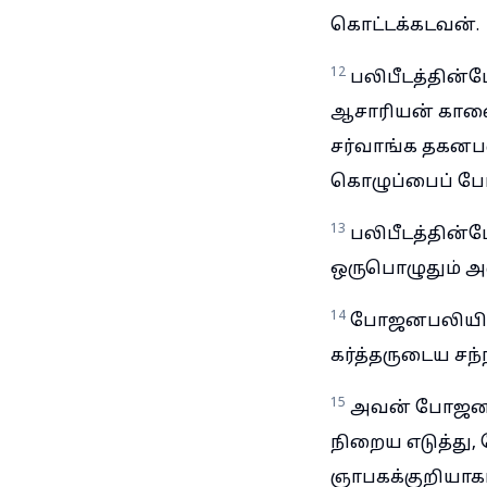
கொட்டக்கடவன்.
12
பலிபீடத்தின்
ஆசாரியன் காலைத
சர்வாங்க தகனப
கொழுப்பைப் போட
13
பலிபீடத்தின்
ஒருபொழுதும் அ
14
போஜனபலியின்
கர்த்தருடைய சந்
15
அவன் போஜனபல
நிறைய எடுத்து
ஞாபகக்குறியாகப்