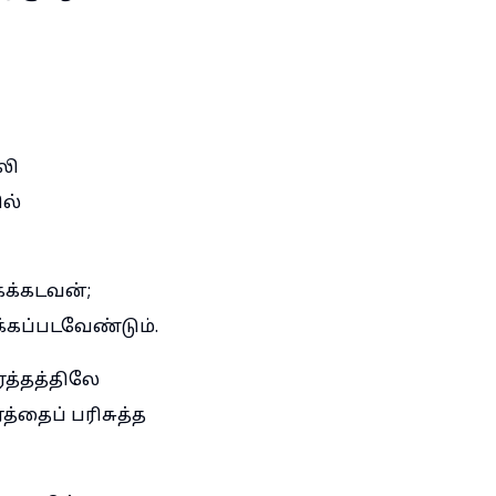
லி
ல்
கக்கடவன்;
க்கப்படவேண்டும்.
இரத்தத்திலே
்தைப் பரிசுத்த