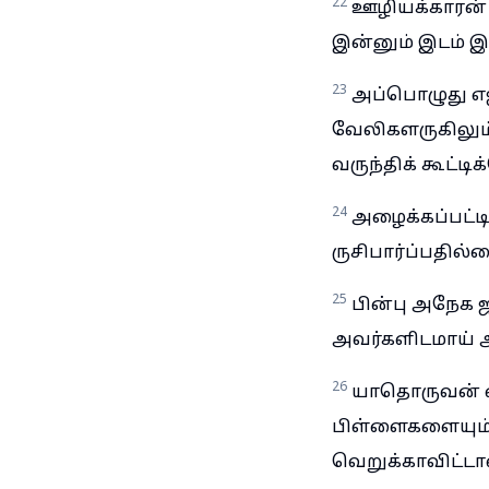
22
ஊழியக்காரன் அ
இன்னும் இடம் இ
23
அப்பொழுது எ
வேலிகளருகிலும்
வருந்திக் கூட்ட
24
அழைக்கப்பட்ட
ருசிபார்ப்பதில
25
பின்பு அநேக
அவர்களிடமாய் அவர
26
யாதொருவன் என
பிள்ளைகளையும்
வெறுக்காவிட்டால