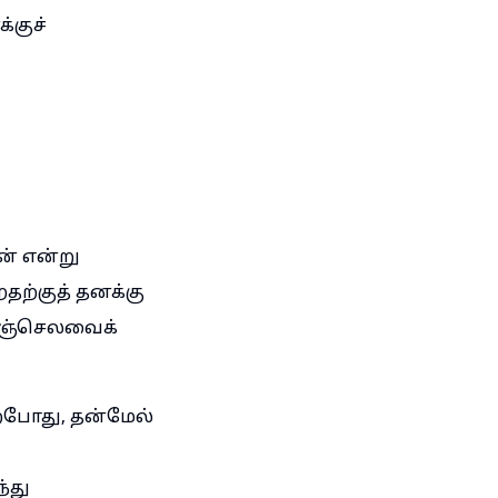
்குச்
ன் என்று
தற்குத் தனக்கு
லுஞ்செலவைக்
றபோது, தன்மேல்
்து