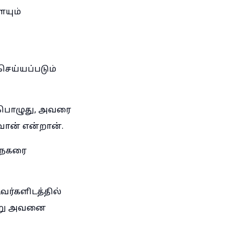
யும்
செய்யப்படும்
டபொழுது, அவரை
ான் என்றான்.
நேகரை
வர்களிடத்தில்
ன்று அவனை