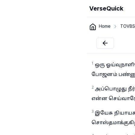
VerseQuick
Home
TOVBS
1
ஒரு ஓய்வுநாள
போஜனம் பண்ணும்
2
அப்பொழுது நீர
என்ன செய்வாரோ
3
இயேசு நியாயசா
சொஸ்தமாக்குகிற