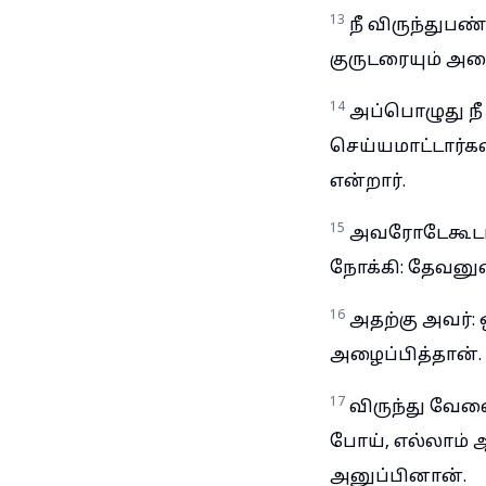
13
நீ விருந்து
குருடரையும் அழ
14
அப்பொழுது நீ 
செய்யமாட்டார்கள
என்றார்.
15
அவரோடேகூடப்
நோக்கி: தேவனு
16
அதற்கு அவர்
அழைப்பித்தான்.
17
விருந்து வேள
போய், எல்லாம்
அனுப்பினான்.