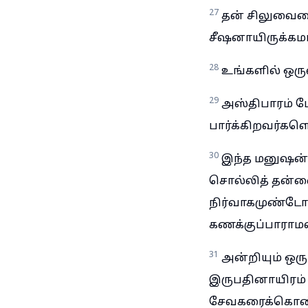
27
தன் சிலுவையை
சீஷனாயிருக்கமா
28
உங்களில் ஒரு
29
அஸ்திபாரம் ப
பார்க்கிறவர்களெ
30
இந்த மனுஷன் 
சொல்லித் தன்னைப
நிர்வாகமுண்டோ
கணக்குப்பாராம
31
அன்றியும் ஒர
இருபதினாயிரம்
சேவகரைக்கொண்டு