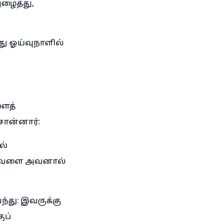
ழைத்து,
 ஓய்வுநாளில்
ளைத்
ொன்னார்:
ல்
ருவேளை அவனால்
து: இவருக்கு
ுப்