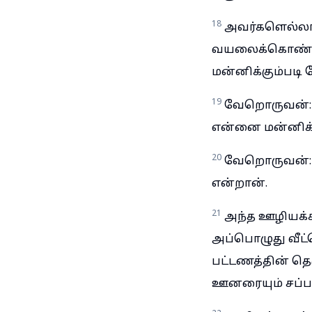
18
அவர்களெல்லார
வயலைக்கொண்டேன
மன்னிக்கும்படி
19
வேறொருவன்: ஐ
என்னை மன்னிக்
20
வேறொருவன்: 
என்றான்.
21
அந்த ஊழியக்க
அப்பொழுது வீட
பட்டணத்தின் தெர
ஊனரையும் சப்ப