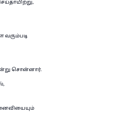
ெய்தாயிற்று,
ே வரும்படி
ன்று சொன்னார்.
்,
மனைவியையும்