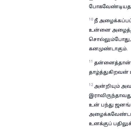
போகவேண்டியதாய
10
நீ அழைக்கப்பட
உன்னை அழைத்தவன
சொல்லும்போது, 
கனமுண்டாகும்.
11
தன்னைத்தான் 
தாழ்த்துகிறவன் 
12
அன்றியும் அவ
இராவிருந்தாவத
உன் பந்து ஜனங
அழைக்கவேண்டாம
உனக்குப் பதிலுக்