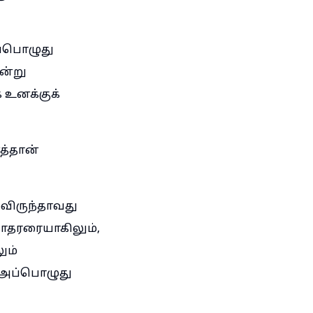
அப்பொழுது
ன்று
 உனக்குக்
த்தான்
்விருந்தாவது
ோதரரையாகிலும்,
ும்
 அப்பொழுது