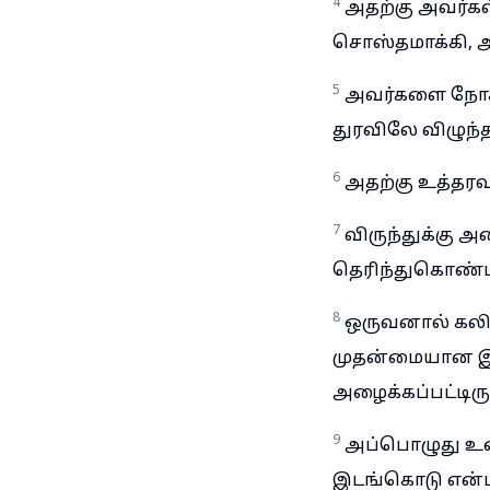
4
அதற்கு அவர்க
சொஸ்தமாக்கி, அன
5
அவர்களை நோக்
துரவிலே விழுந
6
அதற்கு உத்தர
7
விருந்துக்கு 
தெரிந்துகொண்ட
8
ஒருவனால் கலியா
முதன்மையான இட
அழைக்கப்பட்டிரு
9
அப்பொழுது உன
இடங்கொடு என்பா